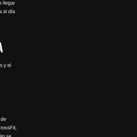
s llegar
 al día
A
s y el
 de
rossFit,
ién se