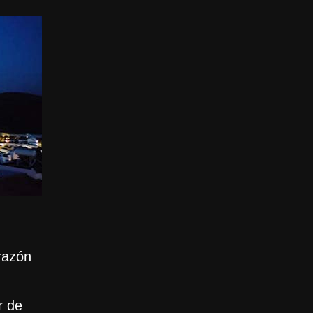
razón
r de