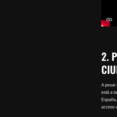
2. 
CIU
A pesar 
está a t
España, 
acceso a