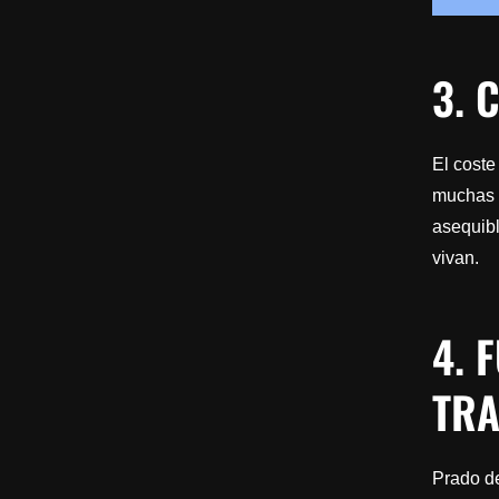
3. 
El coste
muchas o
asequib
vivan.
4. 
TR
Prado d