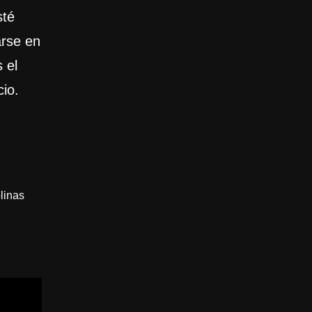
sté
rse en
 el
cio.
linas