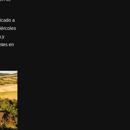
bicado a
iércoles
 y
ntes en