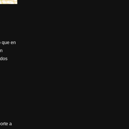
o que en
ón
ados
orte a