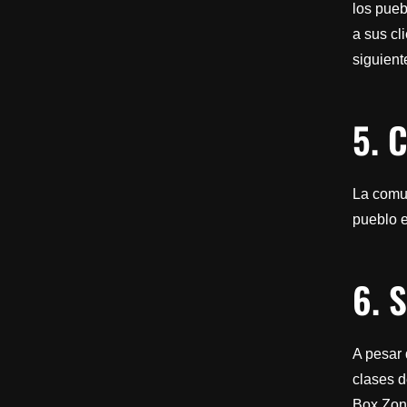
los pueb
a sus cl
siguient
5. 
La comun
pueblo e
6. 
A pesar
clases d
Box Zon