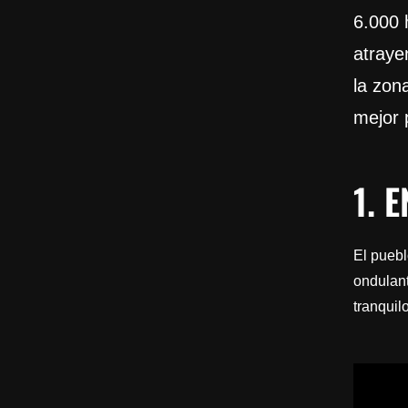
6.000 
atraye
la zon
mejor 
1. 
El puebl
ondulan
tranquil