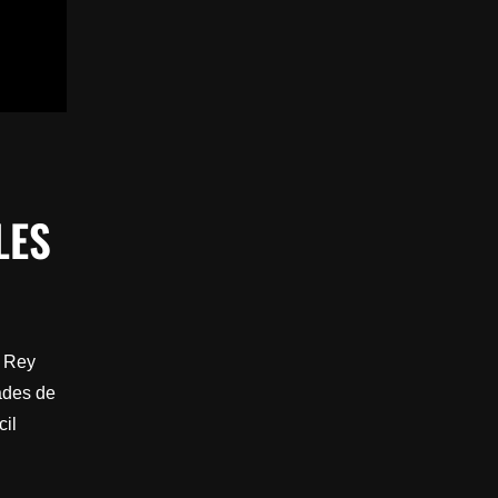
LES
l Rey
ades de
cil