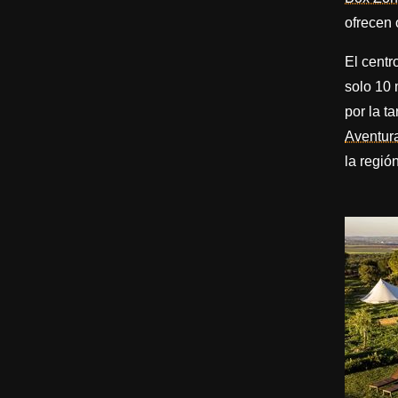
ofrecen 
El centr
solo 10 
por la t
Aventur
la región